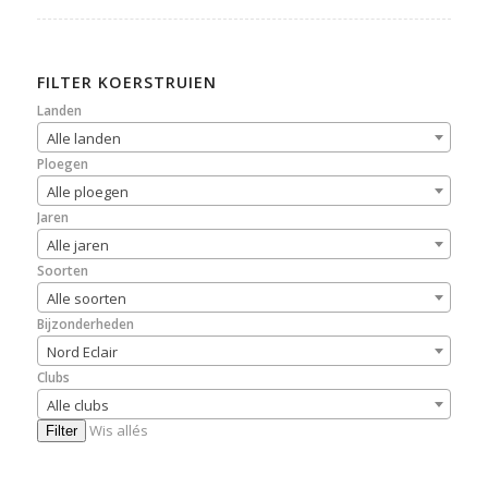
FILTER KOERSTRUIEN
Landen
Alle landen
Ploegen
Alle ploegen
Jaren
Alle jaren
Soorten
Alle soorten
Bijzonderheden
Nord Eclair
Clubs
Alle clubs
Wis allés
Filter