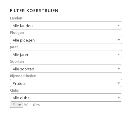
FILTER KOERSTRUIEN
Landen
Alle landen
Ploegen
Alle ploegen
Jaren
Alle jaren
Soorten
Alle soorten
Bijzonderheden
Prutour
Clubs
Alle clubs
Wis allés
Filter