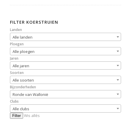
FILTER KOERSTRUIEN
Landen
Alle landen
Ploegen
Alle ploegen
Jaren
Alle jaren
Soorten
Alle soorten
Bijzonderheden
Ronde van Wallonië
Clubs
Alle clubs
Wis allés
Filter