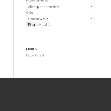
Bijzonderheden
Alle bijzonderheden
Clubs
Groenewoud
Wis allés
Filter
LINKS
Fabio Farelli