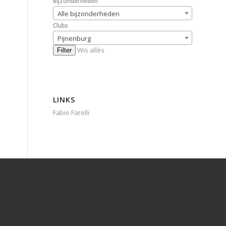
Bijzonderheden
Alle bijzonderheden
Clubs
Pijnenburg
Wis allés
Filter
LINKS
Fabio Farelli