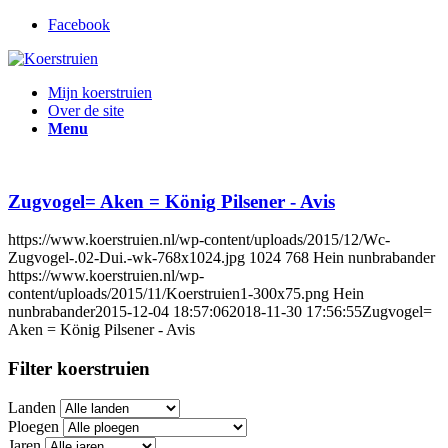
Facebook
Mijn koerstruien
Over de site
Menu
Zugvogel= Aken = König Pilsener - Avis
https://www.koerstruien.nl/wp-content/uploads/2015/12/Wc-
Zugvogel-.02-Dui.-wk-768x1024.jpg
1024
768
Hein nunbrabander
https://www.koerstruien.nl/wp-
content/uploads/2015/11/Koerstruien1-300x75.png
Hein
nunbrabander
2015-12-04 18:57:06
2018-11-30 17:56:55
Zugvogel=
Aken = König Pilsener - Avis
Filter koerstruien
Landen
Ploegen
Jaren