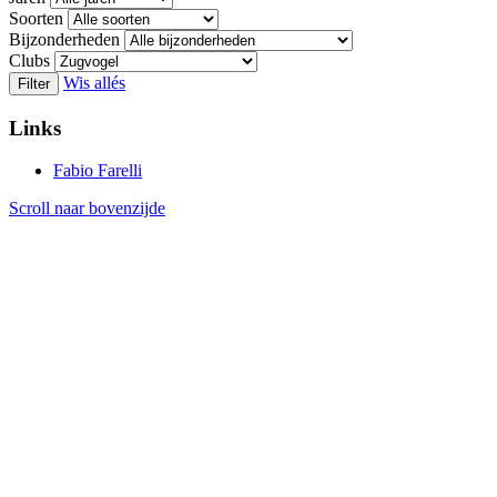
Soorten
Bijzonderheden
Clubs
Wis allés
Filter
Links
Fabio Farelli
Scroll naar bovenzijde