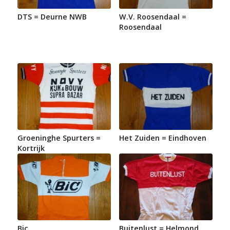
DTS = Deurne NWB
W.V. Roosendaal =
Roosendaal
Groeninghe Spurters =
Het Zuiden = Eindhoven
Kortrijk
Bic
Buitenlust = Helmond