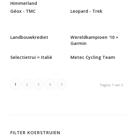
Himmerland
Géox - TMC
Leopard - Trek
Landbouwkrediet
Wereldkampioen '10 =
Garmin
Selectietrui = Italië
Metec Cycling Team
1
2
3
4
5
Pagina 1 van 5
FILTER KOERSTRUIEN