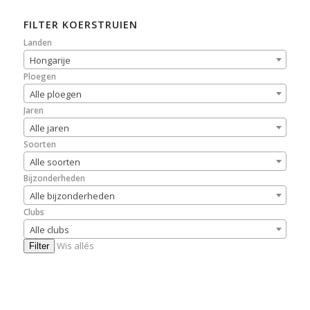
FILTER KOERSTRUIEN
Landen
Hongarije
Ploegen
Alle ploegen
Jaren
Alle jaren
Soorten
Alle soorten
Bijzonderheden
Alle bijzonderheden
Clubs
Alle clubs
Wis allés
Filter