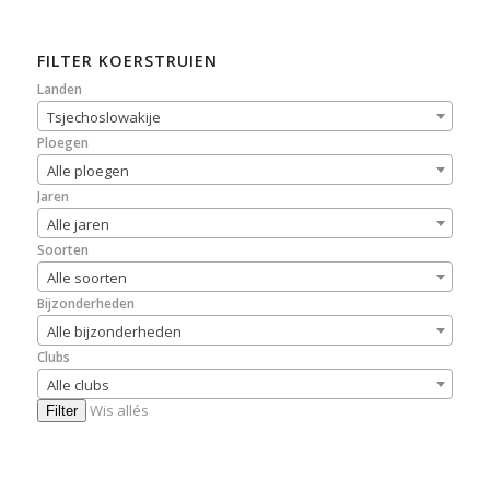
FILTER KOERSTRUIEN
Landen
Tsjechoslowakije
Ploegen
Alle ploegen
Jaren
Alle jaren
Soorten
Alle soorten
Bijzonderheden
Alle bijzonderheden
Clubs
Alle clubs
Wis allés
Filter