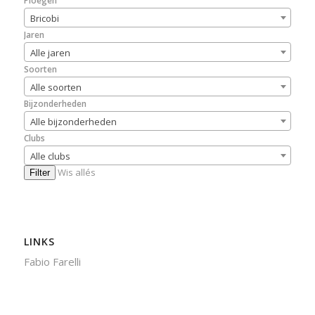
Ploegen
Bricobi
Jaren
Alle jaren
Soorten
Alle soorten
Bijzonderheden
Alle bijzonderheden
Clubs
Alle clubs
Wis allés
Filter
LINKS
Fabio Farelli