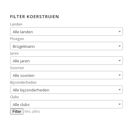
FILTER KOERSTRUIEN
Landen
Alle landen
Ploegen
Brügelmann
Jaren
Alle jaren
Soorten
Alle soorten
Bijzonderheden
Alle bijzonderheden
Clubs
Alle clubs
Wis allés
Filter