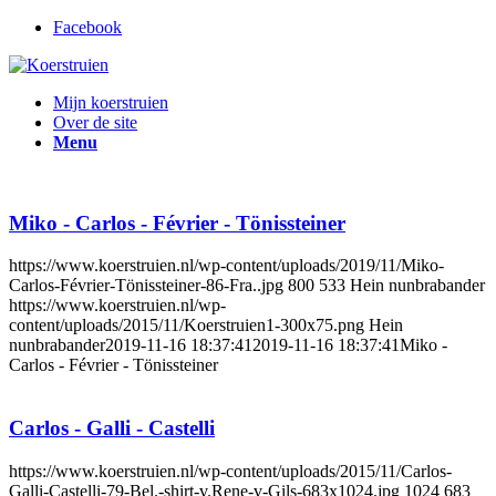
Facebook
Mijn koerstruien
Over de site
Menu
Miko - Carlos - Février - Tönissteiner
https://www.koerstruien.nl/wp-content/uploads/2019/11/Miko-
Carlos-Février-Tönissteiner-86-Fra..jpg
800
533
Hein nunbrabander
https://www.koerstruien.nl/wp-
content/uploads/2015/11/Koerstruien1-300x75.png
Hein
nunbrabander
2019-11-16 18:37:41
2019-11-16 18:37:41
Miko -
Carlos - Février - Tönissteiner
Carlos - Galli - Castelli
https://www.koerstruien.nl/wp-content/uploads/2015/11/Carlos-
Galli-Castelli-79-Bel.-shirt-v.Rene-v-Gils-683x1024.jpg
1024
683