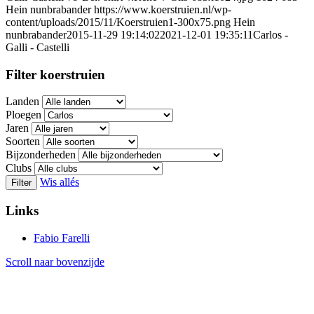
Hein nunbrabander
https://www.koerstruien.nl/wp-
content/uploads/2015/11/Koerstruien1-300x75.png
Hein
nunbrabander
2015-11-29 19:14:02
2021-12-01 19:35:11
Carlos -
Galli - Castelli
Filter koerstruien
Landen
Ploegen
Jaren
Soorten
Bijzonderheden
Clubs
Wis allés
Filter
Links
Fabio Farelli
Scroll naar bovenzijde