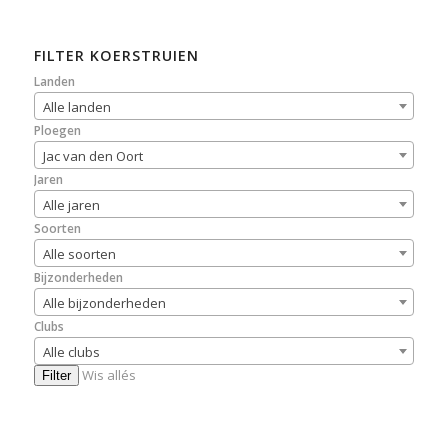
FILTER KOERSTRUIEN
Landen
Alle landen
Ploegen
Jac van den Oort
Jaren
Alle jaren
Soorten
Alle soorten
Bijzonderheden
Alle bijzonderheden
Clubs
Alle clubs
Wis allés
Filter