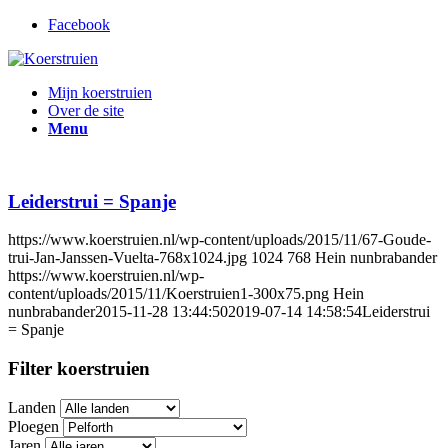
Facebook
Mijn koerstruien
Over de site
Menu
Leiderstrui = Spanje
https://www.koerstruien.nl/wp-content/uploads/2015/11/67-Goude-
trui-Jan-Janssen-Vuelta-768x1024.jpg
1024
768
Hein nunbrabander
https://www.koerstruien.nl/wp-
content/uploads/2015/11/Koerstruien1-300x75.png
Hein
nunbrabander
2015-11-28 13:44:50
2019-07-14 14:58:54
Leiderstrui
= Spanje
Filter koerstruien
Landen
Ploegen
Jaren