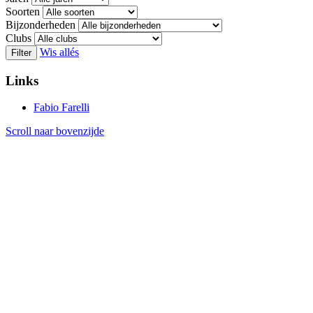
Soorten
Bijzonderheden
Clubs
Wis allés
Filter
Links
Fabio Farelli
Scroll naar bovenzijde