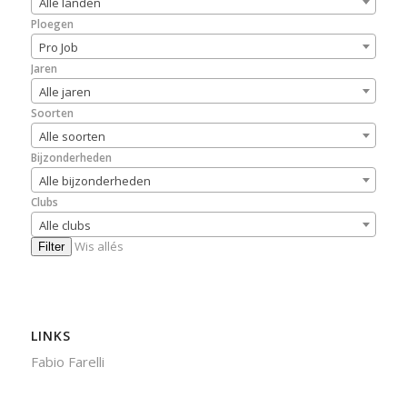
Alle landen
Ploegen
Pro Job
Jaren
Alle jaren
Soorten
Alle soorten
Bijzonderheden
Alle bijzonderheden
Clubs
Alle clubs
Wis allés
Filter
LINKS
Fabio Farelli