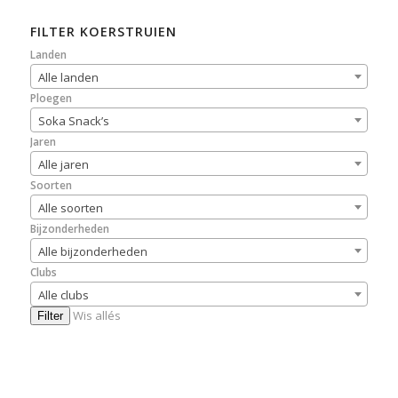
FILTER KOERSTRUIEN
Landen
Alle landen
Ploegen
Soka Snack’s
Jaren
Alle jaren
Soorten
Alle soorten
Bijzonderheden
Alle bijzonderheden
Clubs
Alle clubs
Wis allés
Filter