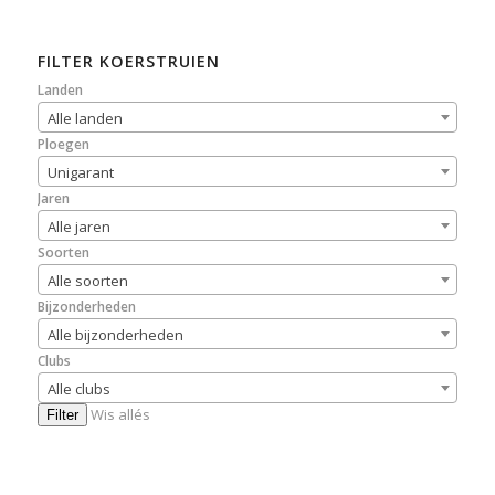
FILTER KOERSTRUIEN
Landen
Alle landen
Ploegen
Unigarant
Jaren
Alle jaren
Soorten
Alle soorten
Bijzonderheden
Alle bijzonderheden
Clubs
Alle clubs
Wis allés
Filter