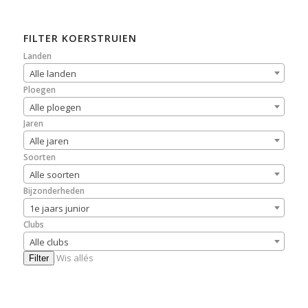
FILTER KOERSTRUIEN
Landen
Alle landen
Ploegen
Alle ploegen
Jaren
Alle jaren
Soorten
Alle soorten
Bijzonderheden
1e jaars junior
Clubs
Alle clubs
Wis allés
Filter