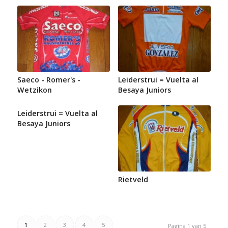
Saeco - Romer's -
Leiderstrui = Vuelta al
Wetzikon
Besaya Juniors
Leiderstrui = Vuelta al
Besaya Juniors
Rietveld
1
2
3
4
5
Pagina 1 van 5