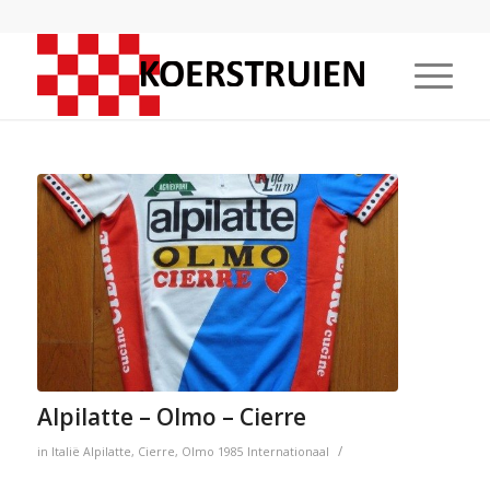
Alpilatte – Olmo – Cierre
/
in
Italië
Alpilatte
,
Cierre
,
Olmo
1985
Internationaal