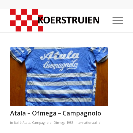
Atala – Ofmega – Campagnolo
/
in
Italië
Atala
,
Campagnolo
,
Ofmega
1985
Internationaal