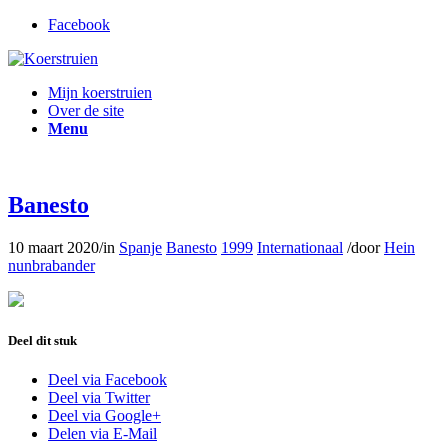
Facebook
Mijn koerstruien
Over de site
Menu
Banesto
10 maart 2020
/
in
Spanje
Banesto
1999
Internationaal
/
door
Hein
nunbrabander
Deel dit stuk
Deel via Facebook
Deel via Twitter
Deel via Google+
Delen via E-Mail