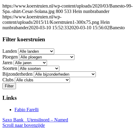
https://www.koerstruien.nl/wp-content/uploads/2020/03/Banesto-99-
Spa.-shirt-Cesar-Solana.jpg
800
533
Hein nunbrabander
https://www.koerstruien.nl/wp-
content/uploads/2015/11/Koerstruien1-300x75.png
Hein
nunbrabander
2020-03-10 15:52:33
2020-03-10 15:56:02
Banesto
Filter koerstruien
Landen
Ploegen
Jaren
Soorten
Bijzonderheden
Clubs
Filter
Links
Fabio Farelli
Saxo Bank
Utensilnord – Named
Scroll naar bovenzijde