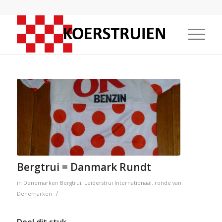
Bergtrui = Danmark Rundt
in
Denemarken
Bergtrui
,
Leiderstrui
Internationaal
,
ronde van
/
Denemarken