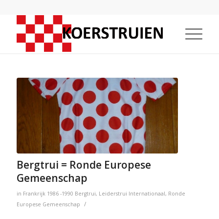
Bergtrui = Ronde Europese
Gemeenschap
in
Frankrijk
1986 -1990
Bergtrui
,
Leiderstrui
Internationaal
,
Ronde
/
Europese Gemeenschap