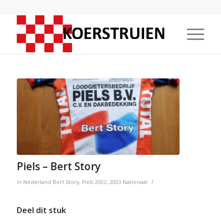
Piels – Bert Story
/
in
Nederland
Bert Story
,
Piels
2002
,
2003
Nationaal
Deel dit stuk