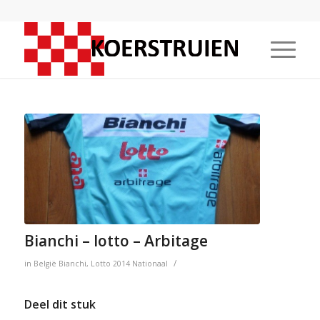
Bianchi – lotto – Arbitage
/
in
België
Bianchi
,
Lotto
2014
Nationaal
Deel dit stuk