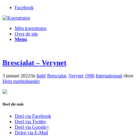
Facebook
Mijn koerstruien
Over de site
Menu
Brescialat – Verynet
3 januari 2022
/
in
Italië
Brescialat
,
Verynet
1996
Internationaal
/
door
Hein nunbrabander
Deel dit stuk
Deel via Facebook
Deel via Twitter
Deel via Google+
Delen via E-Mail