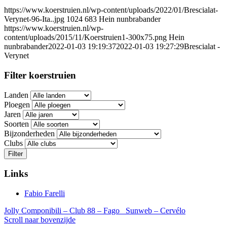
https://www.koerstruien.nl/wp-content/uploads/2022/01/Brescialat-
Verynet-96-Ita..jpg
1024
683
Hein nunbrabander
https://www.koerstruien.nl/wp-
content/uploads/2015/11/Koerstruien1-300x75.png
Hein
nunbrabander
2022-01-03 19:19:37
2022-01-03 19:27:29
Brescialat -
Verynet
Filter koerstruien
Landen
Ploegen
Jaren
Soorten
Bijzonderheden
Clubs
Filter
Links
Fabio Farelli
Jolly Componibili – Club 88 – Fago
Sunweb – Cervélo
Scroll naar bovenzijde