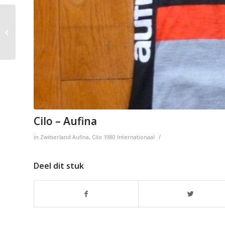
Jean Delatour
Cilo – Aufina
/
in
Zwitserland
Aufina
,
Cilo
1980
Internationaal
Deel dit stuk