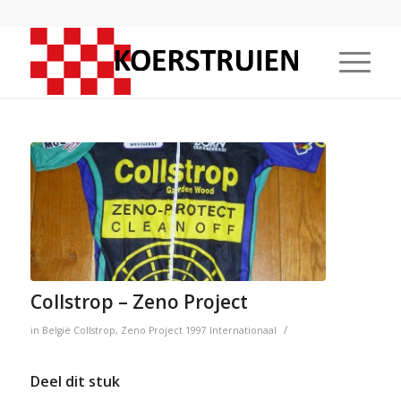
Collstrop – Zeno Project
/
in
België
Collstrop
,
Zeno Project
1997
Internationaal
Deel dit stuk