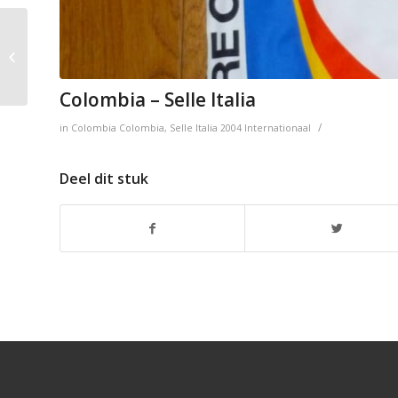
Sammontana
Colombia – Selle Italia
/
in
Colombia
Colombia
,
Selle Italia
2004
Internationaal
Deel dit stuk