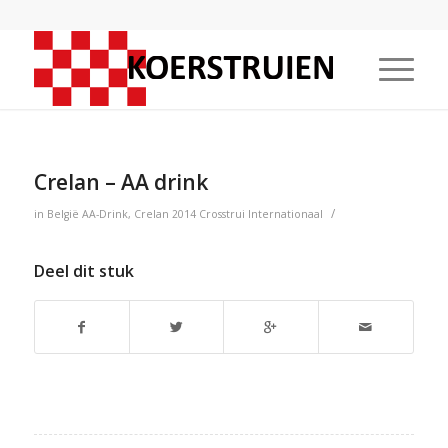
Crelan – AA drink
/
in
België
AA-Drink
,
Crelan
2014
Crosstrui
Internationaal
Deel dit stuk