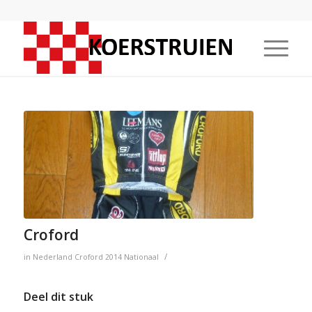
Croford
/
in
Nederland
Croford
2014
Nationaal
Deel dit stuk