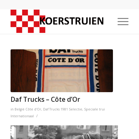
Daf Trucks – Côte d’Or
in
België
Côte d'Or
,
Daf Trucks
1981
Selectie
,
Speciale trui
/
Internationaal