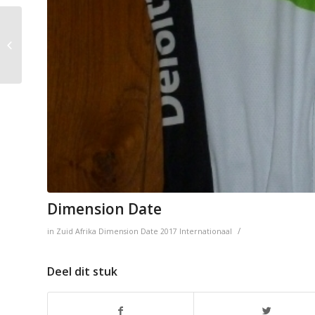
Kampioenstrui =
Duitsland (PDM)
Dimension Date
/
in
Zuid Afrika
Dimension Date
2017
Internationaal
Deel dit stuk