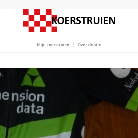
Mijn koerstruien
Over de site