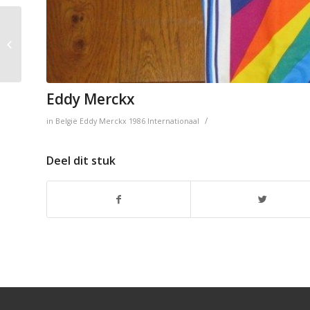
Ecoflam
Eddy Merckx
/
in
België
Eddy Merckx
1986
Internationaal
Deel dit stuk