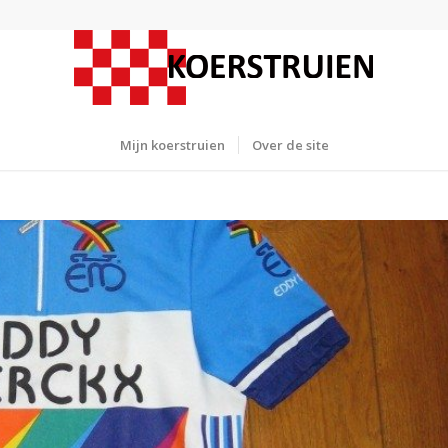
Mijn koerstruien
Over de site