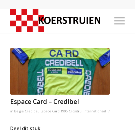
Espace Card – Credibel
/
in
België
Credibel
,
Espace Card
1995
Crosstrui
Internationaal
Deel dit stuk