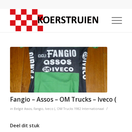
Fangio – Assos – OM Trucks – Iveco (
/
in
België
Assos
,
Fangio
,
Iveco (
,
OM Trucks
1982
Internationaal
Deel dit stuk