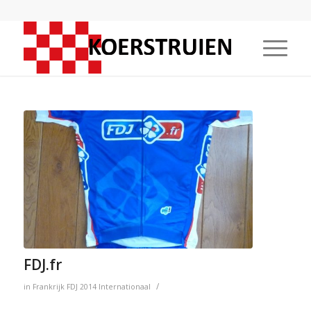
FDJ.fr
/
in
Frankrijk
FDJ
2014
Internationaal