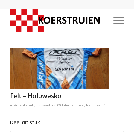
Felt – Holowesko
/
in
Amerika
Felt
,
Holowesko
2009
Internationaal
,
Nationaal
Deel dit stuk