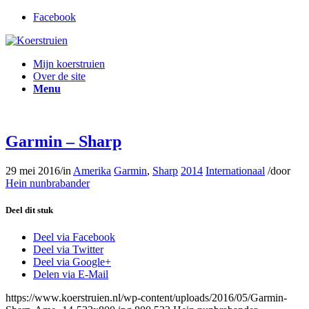
Facebook
Mijn koerstruien
Over de site
Menu
Garmin – Sharp
29 mei 2016
/
in
Amerika
Garmin
,
Sharp
2014
Internationaal
/
door
Hein nunbrabander
Deel dit stuk
Deel via Facebook
Deel via Twitter
Deel via Google+
Delen via E-Mail
https://www.koerstruien.nl/wp-content/uploads/2016/05/Garmin-