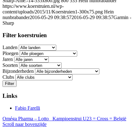
Sharp-Ame.-14-533x800.jpg
800
533
Hein nunbrabander
https://www.koerstruien.nl/wp-
content/uploads/2015/11/Koerstruien1-300x75.png
Hein
nunbrabander
2016-05-29 09:38:57
2016-05-29 09:38:57
Garmin -
Sharp
Filter koerstruien
Landen
Ploegen
Jaren
Soorten
Bijzonderheden
Clubs
Filter
Links
Fabio Farelli
Oméga Pharma – Lotto
Kampioenstrui U23 = Cross = België
Scroll naar bovenzijde