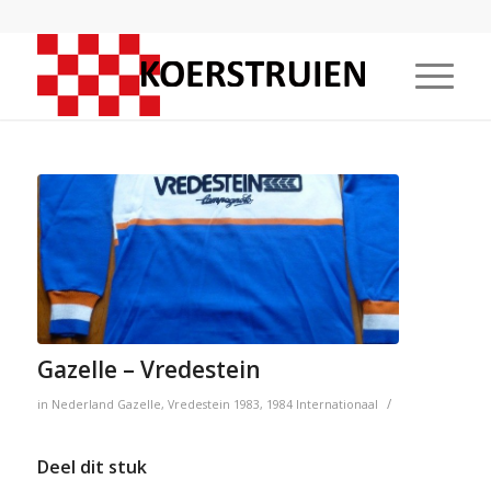
Gazelle – Vredestein
/
in
Nederland
Gazelle
,
Vredestein
1983
,
1984
Internationaal
Deel dit stuk