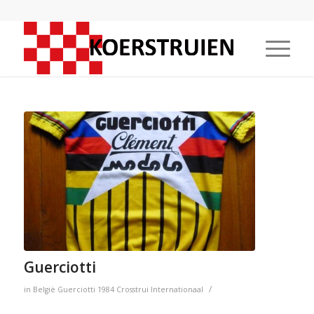
Guerciotti
/
in
België
Guerciotti
1984
Crosstrui
Internationaal