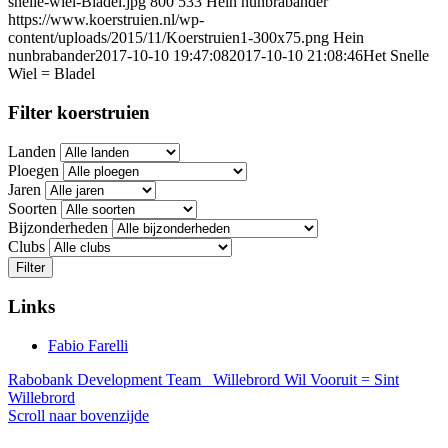
snelle-wiel-Bladel.jpg
800
533
Hein nunbrabander
https://www.koerstruien.nl/wp-
content/uploads/2015/11/Koerstruien1-300x75.png
Hein
nunbrabander
2017-10-10 19:47:08
2017-10-10 21:08:46
Het Snelle
Wiel = Bladel
Filter koerstruien
Landen
Ploegen
Jaren
Soorten
Bijzonderheden
Clubs
Filter
Links
Fabio Farelli
Rabobank Development Team
Willebrord Wil Vooruit = Sint
Willebrord
Scroll naar bovenzijde