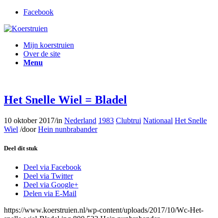
Facebook
Mijn koerstruien
Over de site
Menu
Het Snelle Wiel = Bladel
10 oktober 2017
/
in
Nederland
1983
Clubtrui
Nationaal
Het Snelle
Wiel
/
door
Hein nunbrabander
Deel dit stuk
Deel via Facebook
Deel via Twitter
Deel via Google+
Delen via E-Mail
https://www.koerstruien.nl/wp-content/uploads/2017/10/Wc-Het-