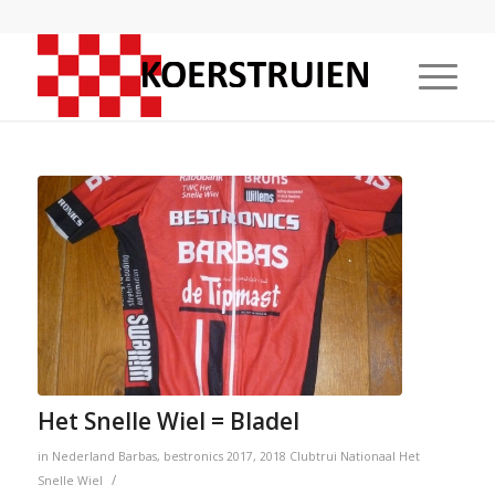
Het Snelle Wiel = Bladel
in
Nederland
Barbas
,
bestronics
2017
,
2018
Clubtrui
Nationaal
Het
/
Snelle Wiel