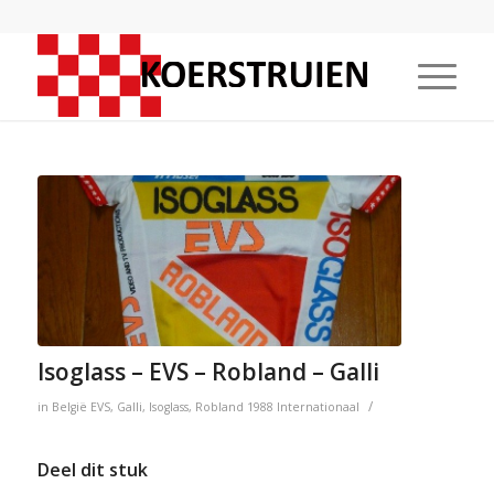
Isoglass – EVS – Robland – Galli
/
in
België
EVS
,
Galli
,
Isoglass
,
Robland
1988
Internationaal
Deel dit stuk