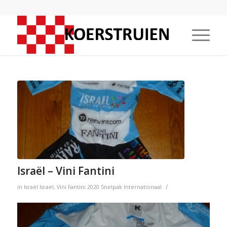
Israël – Vini Fantini
/
in
Israël
Israël
,
Vini Fantini
2020
Snelpak
Internationaal