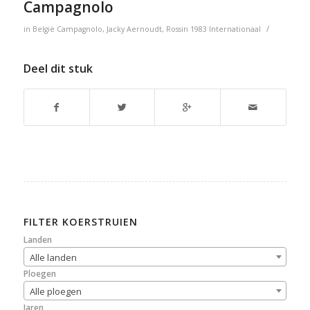
Campagnolo
/
in
België
Campagnolo
,
Jacky Aernoudt
,
Rossin
1983
Internationaal
Deel dit stuk
FILTER KOERSTRUIEN
Landen
Alle landen
Ploegen
Alle ploegen
Jaren