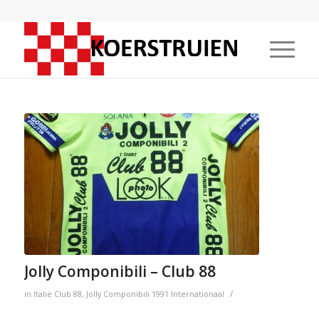
Jolly Componibili – Club 88
/
in
Italië
Club 88
,
Jolly Componibili
1991
Internationaal