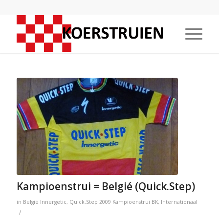
Kampioenstrui = Belgié (Quick.Step)
in
België
Innergetic
,
Quick.Step
2009
Kampioenstrui
BK
,
Internationaal
/